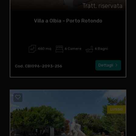
Tratt. riservata
Villa a Olbia - Porto Rotondo
460 mq
6 Camere
6 Bagni
Dettagli
Cod. CBI096-2093-256
LUSSO