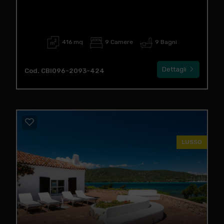
416 mq
9 Camere
9 Bagni
Dettagli
Cod. CBI096-2093-424
LUSSO