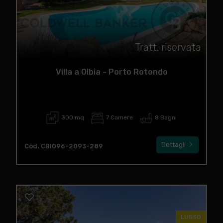
Tratt. riservata
Villa a Olbia - Porto Rotondo
300 mq
7 Camere
8 Bagni
Dettagli
Cod. CBI096-2093-289
LUSSO