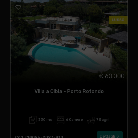
LUSSO
€ 60.000
Villa a Olbia - Porto Rotondo
330 mq
6 Camere
7 Bagni
Dettagli
Cod. CBI096-2093-418