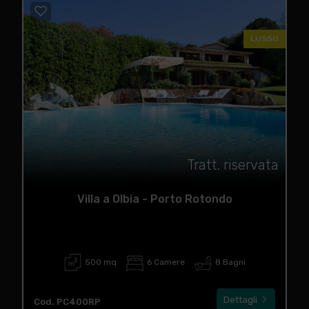
LUSSO
Tratt. riservata
Villa a Olbia - Porto Rotondo
500 mq
6 Camere
8 Bagni
Dettagli
Cod. PC400RP