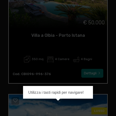
€ 50.000
Villa a Olbia - Porto Istana
350 mq
4 Camere
4 Bagni
Dettagli
Cod. CBI096-996-376
Utilizza i tasti rapidi per navigare!
LUSSO