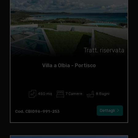
Tratt. riservata
Villa a Olbia - Portisco
450 mq
7 Camere
8 Bagni
Dettagli
Cod. CBI096-991-253